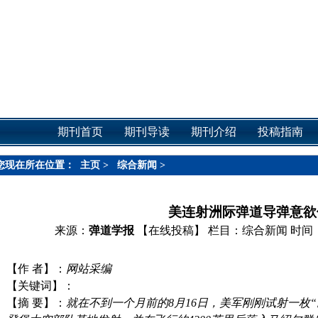
期刊首页
期刊导读
期刊介绍
投稿指南
您现在所在位置：
主页
>
综合新闻
>
美连射洲际弹道导弹意欲
来源：
弹道学报
【在线投稿】
栏目：
综合新闻
时间：2
【作 者】：
网站采编
【关键词】：
【摘 要】：
就在不到一个月前的8月16日，美军刚刚试射一枚“