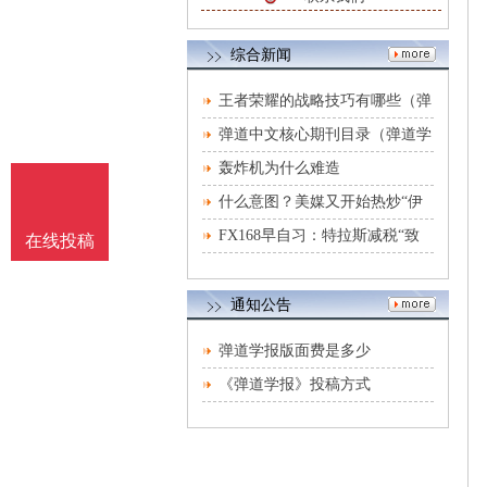
综合新闻
王者荣耀的战略技巧有哪些（弹
道论文格式要求
弹道中文核心期刊目录（弹道学
报期刊）
轰炸机为什么难造
什么意图？美媒又开始热炒“伊
朗将向俄提供弹
FX168早自习：特拉斯减税“致
在线投稿
命性错误” 伊朗向
通知公告
弹道学报版面费是多少
《弹道学报》投稿方式