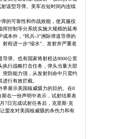
次试射该型导弹。美军在短时间内连续
道导弹的可靠性和作战效能，使其服役
和指挥控制等分系统实施大规模的延寿
成本外，“民兵-3”洲际弹道导弹的
射程进一步“缩水”、发射井严重老
道导弹。也有国家将射程达8000公里
头执行战略打击任务，弹头当量大部
、突防能力强，从发射到命中只需约
其进行有效拦截。
外界展示美国核威慑力的目的。在8
克鲁斯在一份声明中表示，试射结果表
月7日完成试射任务后，克里斯·克
并让盟友对美国核威慑的杀伤力和有