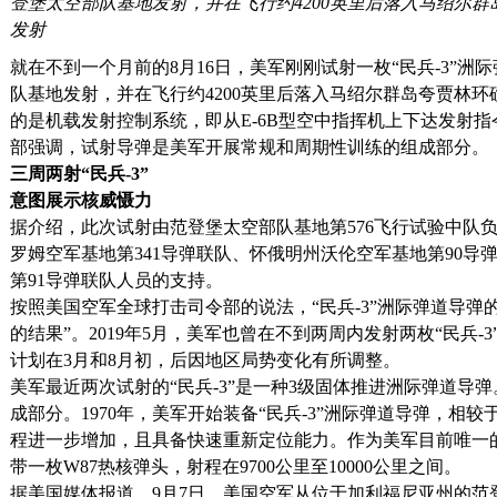
登堡太空部队基地发射，并在飞行约4200英里后落入马绍尔群
发射
就在不到一个月前的8月16日，美军刚刚试射一枚“民兵-3”
队基地发射，并在飞行约4200英里后落入马绍尔群岛夸贾林环
的是机载发射控制系统，即从E-6B型空中指挥机上下达发射
部强调，试射导弹是美军开展常规和周期性训练的组成部分。
三周两射“民兵-3”
意图展示核威慑力
据介绍，此次试射由范登堡太空部队基地第576飞行试验中队
罗姆空军基地第341导弹联队、怀俄明州沃伦空军基地第90导
第91导弹联队人员的支持。
按照美国空军全球打击司令部的说法，“民兵-3”洲际弹道导弹
的结果”。2019年5月，美军也曾在不到两周内发射两枚“民兵
计划在3月和8月初，后因地区局势变化有所调整。
美军最近两次试射的“民兵-3”是一种3级固体推进洲际弹道导
成部分。1970年，美军开始装备“民兵-3”洲际弹道导弹，相
程进一步增加，且具备快速重新定位能力。作为美军目前唯一的
带一枚W87热核弹头，射程在9700公里至10000公里之间。
据美国媒体报道，9月7日，美国空军从位于加利福尼亚州的范