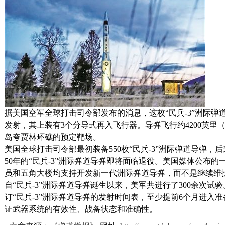
据美国空军全球打击司令部发布的消息，这枚“民兵-3”洲际弹道
发射，其上装有3个分导式再入飞行器。导弹飞行约4200英里（
岛夸贾林环礁的预定靶场。
美国全球打击司令部最初装备550枚“民兵-3”洲际弹道导弹，
50年的“民兵-3”洲际弹道导弹即将面临退役。美国媒体公布
员和五角大楼均支持开发新一代洲际弹道导弹，而不是继续维护“
自“民兵-3”洲际弹道导弹诞生以来，美军共进行了300余次试
订“民兵-3”洲际弹道导弹的发射时间表，至少提前6个月进入
证武器系统的有效性、战备状态和准确性。