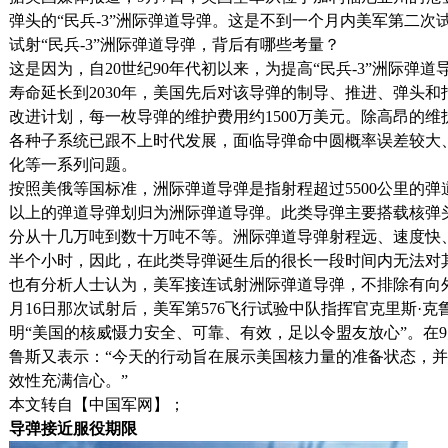
弹头的“民兵-3”洲际弹道导弹。这是不到一个月内美军第二
试射“民兵-3”洲际弹道导弹，背后有哪些考量？
这是因为，自20世纪90年代初以来，为提高“民兵-3”洲际弹
寿命延长到2030年，美国先后对该导弹的制导、推进、弹头
改进计划，每一枚导弹的维护费用约1500万美元。除高昂的维护
各种子系统已跟不上时代发展，面临导弹命中圆概率误差较大、
化等一系列问题。
按照美俄等国标准，洲际弹道导弹是指射程超过5500公里的弹
以上的弹道导弹划归为洲际弹道导弹。此类导弹主要搭载核弹
分从十几万吨到数十万吨不等。洲际弹道导弹射程远、速度快
半个小时，因此，在此类导弹诞生后的很长一段时间内无法对
也有分析人士认为，美军接连试射洲际弹道导弹，不排除有向
月16日那次试射后，美军第576飞行试验中队指挥官克里斯·
明“美国的核威慑力安全、可靠、有效，足以令盟友放心”。在9
鲁斯又表示：“今天的行动旨在展示美国核力量的准备状态，
效性充满信心。”
本文转自【中国军网】；
导弹接近服役期限