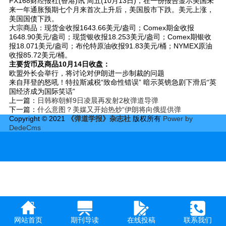
FX168财经报社(香港)讯 周五(10月13日)，在一份报告显示美国未
来一年通胀预期七个月来首次上升后，美国股市下跌。美元上涨，
美国国债下跌。
大宗商品：现货金收报1643.66美元/盎司；Comex期金收报
1648.90美元/盎司；现货银收报18.253美元/盎司；Comex期银收
报18.071美元/盎司；布伦特原油收报91.83美元/桶；NYMEX原油
收报85.72美元/桶。
主要货币及商品10月14日收盘：
欧盟外长会举行，将讨论对伊朗进一步制裁的问题
来自拜登的怒吼！特拉斯减税“致命性错误” 暗示英镑急剧下滑后“英
国经济成为国际笑话”
上一篇：
日韩称朝鲜9日凌晨再发射2枚弹道导弹
下一篇：
什么意图？美媒又开始热炒“伊朗将向俄提供弹
Copyright © 2021
《弹道学报》杂志社
版权所有
Power by
DedeCms
网站首页
期刊导读
在线投稿
联系我们