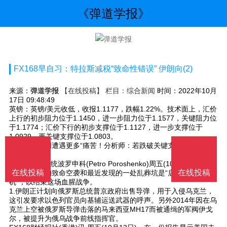
《弹道学报》
FX168早自习：特拉斯减税“致命性错误” 伊朗向(2)
来源：
弹道学报
【在线投稿】 栏目：
综合新闻
时间：2022年10月
17日 09:48:49
英镑：英镑/美元收低，收报1.1177，跌幅1.22%。技术面上，汇价
上行的初步阻力位于1.1450，进一步阻力位于1.1577，关键阻力位
于1.1774；汇价下行的初步支撑位于1.1127，进一步支撑位于
1.0929，更关键支撑位于1.0803。
小心黄金下周遭遇更多“痛苦！分析师：若跌破关键支撑 金价恐再
大跌40美元
5.乌克兰前总统波罗申科(Petro Poroshenko)周五(10月14日)表
在线投稿
在线投稿
示，俄罗斯的致命空袭和最近发现的一处乱葬坑是“启动谈判的好时
机”，以结束这场血腥战争。
1.伊朗正计划向俄罗斯总统普京政府出售导弹，用于入侵乌克兰，
这引发要求以色列官员向基辅运送武器的呼声。另外2014年因在乌
克兰上空被俄罗斯导弹击落的马来西亚MH17而被通缉的军阀伊戈
尔，被提升为俄乌战争前线指挥官。